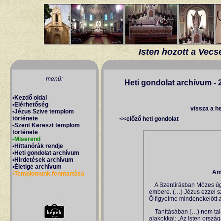
Isten hozott a Vecs
Heti gondolat archívum - 
vissza a h
<<előző heti gondolat
Am
A Szentírásban Mózes úgy
embere. (…) Jézus ezzel 
Ő figyelme mindenekelőtt a 
Tanításában (…) nem talá
alakokkal: „Az Isten orsz