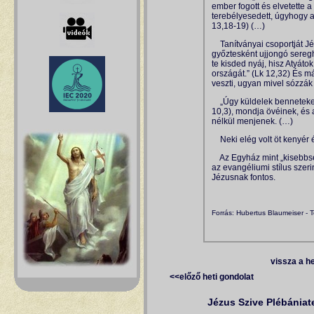
ember fogott és elvetette a
terebélyesedett, úgyhogy a
13,18-19) (…)
Tanítványai csoportját J
győztesként ujjongó seregh
te kisded nyáj, hisz Atyáto
országát.” (Lk 12,32) És más
veszti, ugyan mivel sózzák
„Úgy küldelek benneteket,
10,3), mondja övéinek, és 
nélkül menjenek. (…)
Neki elég volt öt kenyér é
Az Egyház mint „kisebbség
az evangéliumi stílus szer
Jézusnak fontos.
Forrás: Hubertus Blaumeiser - 
vissza a h
<<előző heti gondolat
Jézus Szive Plébánia